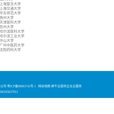
上海复旦大学
上海交通大学
华东师范大学
扬州大学
天津医科大学
苏州大学
哈尔滨医科大学
哈尔滨工业大学
中山大学
广州中医药大学
沈阳药科大学
有限公司
粤ICP备09063742号-1
网站地图
犀牛云提供企业云服务
63/65637912