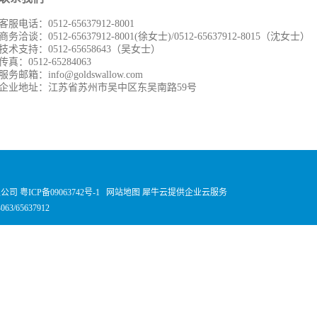
客服电话：0512-65637912-8001
商务洽谈：0512-65637912-8001(徐女士)/0512-65637912-8015（沈女士）
技术支持：0512-65658643（吴女士）
传真：0512-65284063
服务邮箱：info@goldswallow.com
企业地址：江苏省苏州市吴中区东吴南路59号
有限公司
粤ICP备09063742号-1
网站地图
犀牛云提供企业云服务
63/65637912